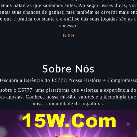
emos palavras que sabíamos antes. Ao seguir essas dicas, vo
ntar suas chances de ganhar, mas também se divertir mais en
 que a prática constante e a análise das suas jogadas são as 
sucesso.
Blbet
Sobre Nós
escubra a Essência do E5777: Nossa História e Compromiss
 sobre o E5777, uma plataforma que valoriza a experiência do 
as apostas. Conheça nossa missão, valores e a tecnologia que
nossa comunidade de jogadores.