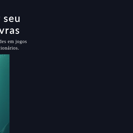
r seu
vras
ades em jogos
ionários.