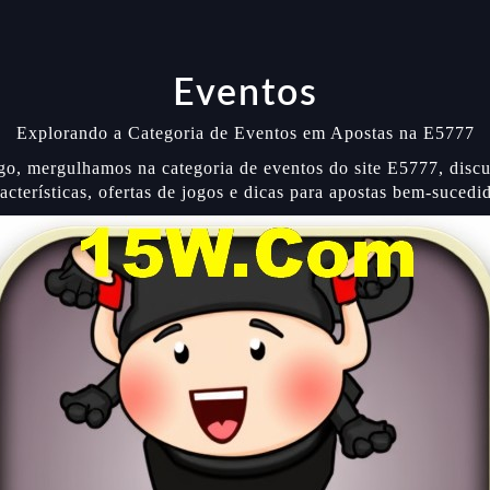
Eventos
Explorando a Categoria de Eventos em Apostas na E5777
igo, mergulhamos na categoria de eventos do site E5777, discu
acterísticas, ofertas de jogos e dicas para apostas bem-sucedi