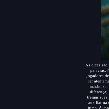
As dicas são 
palavras. 
jogadores de
ler atentam
maximizar 
diferença;
treinar suas
auxiliar na
último, é imp