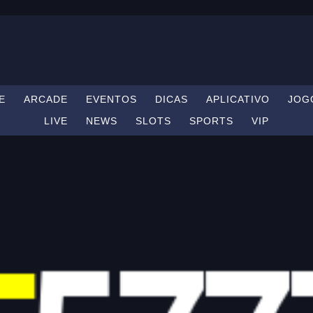
E
ARCADE
EVENTOS
DICAS
APLICATIVO
JOG
LIVE
NEWS
SLOTS
SPORTS
VIP