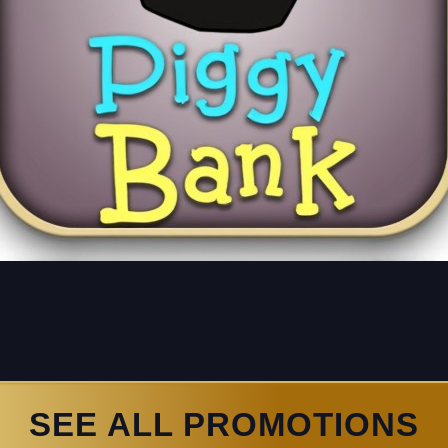
SEE ALL PROMOTIONS