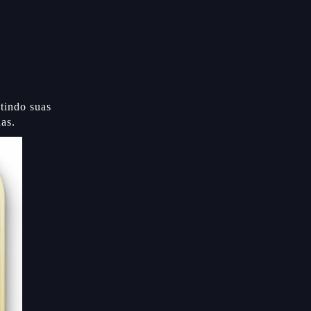
tindo suas
das.