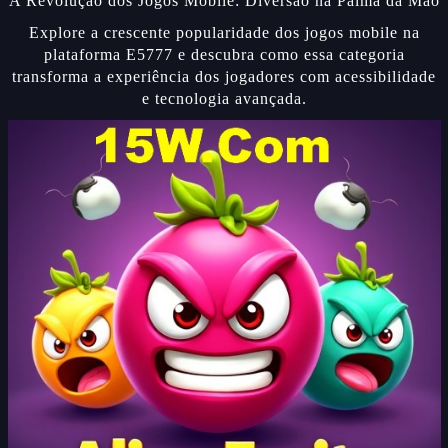
A Revolução dos Jogos Mobile: Diversão na Palma da Mão
Explore a crescente popularidade dos jogos mobile na
plataforma E5777 e descubra como essa categoria
transforma a experiência dos jogadores com acessibilidade
e tecnologia avançada.