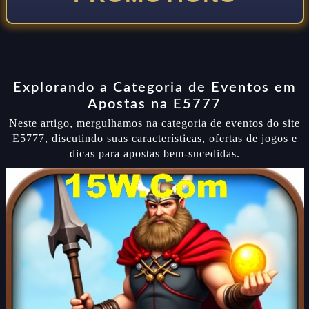
Explorando a Categoria de Eventos em
Apostas na E5777
Neste artigo, mergulhamos na categoria de eventos do site
E5777, discutindo suas características, ofertas de jogos e
dicas para apostas bem-sucedidas.