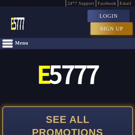
24*7 Support
Facebook
Email
LOGIN
SIGN UP
Menu
SEE ALL
PROMOTIONS