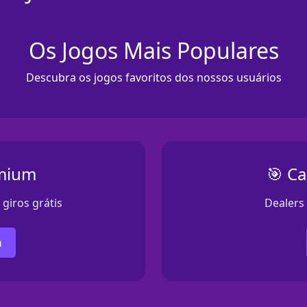
Os Jogos Mais Populares
Descubra os jogos favoritos dos nossos usuários
emium
🎯 Ca
 giros grátis
Dealers
a