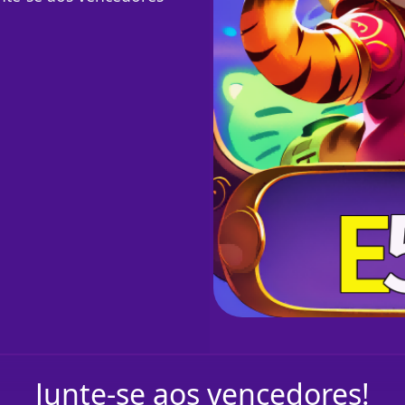
Junte-se aos vencedores!