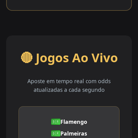
🔴 Jogos Ao Vivo
Aposte em tempo real com odds
atualizadas a cada segundo
Flamengo
🇧🇷
Palmeiras
🇧🇷