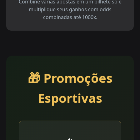
Combine várias apostas em um bilhete só e
multiplique seus ganhos com odds
combinadas até 1000x.
🎁 Promoções
Esportivas