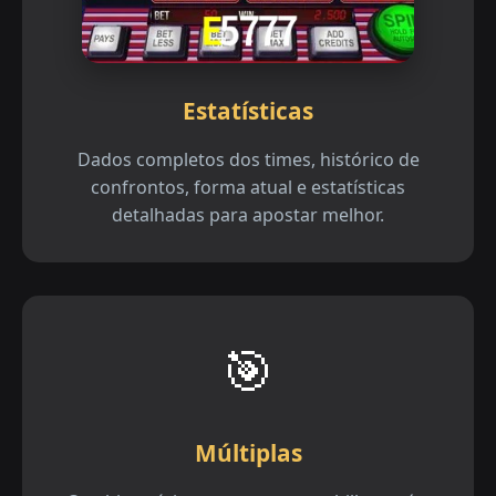
Estatísticas
Dados completos dos times, histórico de
confrontos, forma atual e estatísticas
detalhadas para apostar melhor.
🎯
Múltiplas