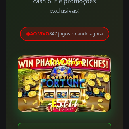
cash out e promoções
exclusivas!
AO VIVO
847 jogos rolando agora