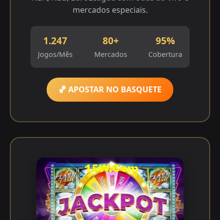
mercados especiais.
1.247
80+
95%
Jogos/Mês
Mercados
Cobertura
🏀 APOSTAR NO BASQUETE