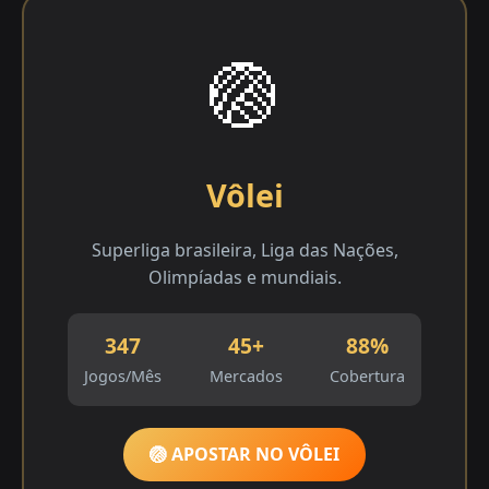
🏐
Vôlei
Superliga brasileira, Liga das Nações,
Olimpíadas e mundiais.
347
45+
88%
Jogos/Mês
Mercados
Cobertura
🏐 APOSTAR NO VÔLEI