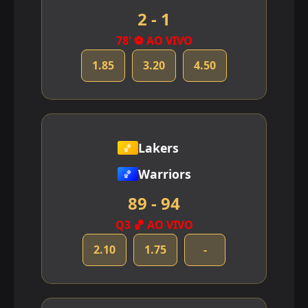
2 - 1
78' ⚽ AO VIVO
1.85
3.20
4.50
Lakers
🏀
Warriors
🏀
89 - 94
Q3 🏀 AO VIVO
2.10
1.75
-