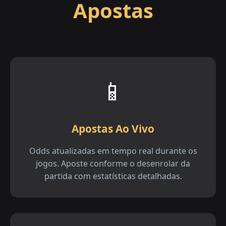
Apostas
📱
Apostas Ao Vivo
Odds atualizadas em tempo real durante os
jogos. Aposte conforme o desenrolar da
partida com estatísticas detalhadas.