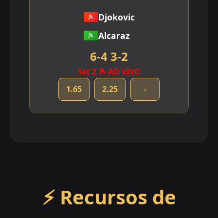
Djokovic
🎾
Alcaraz
🎾
6-4 3-2
Set 2 🎾 AO VIVO
1.65
2.25
-
⚡ Recursos de