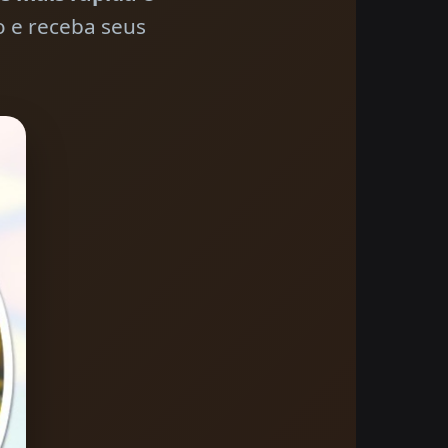
o e receba seus