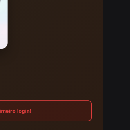
imeiro login!