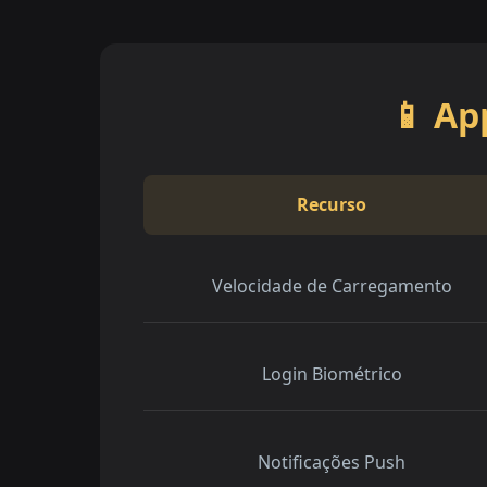
📱 Ap
Recurso
Velocidade de Carregamento
Login Biométrico
Notificações Push