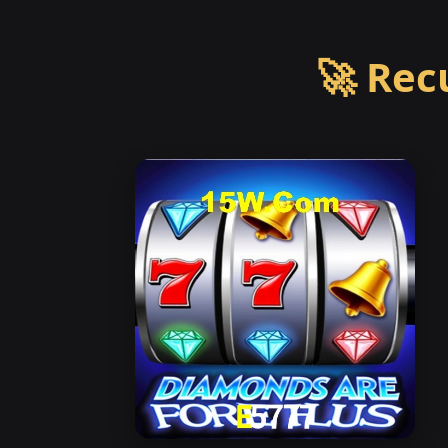
🚀 Rec