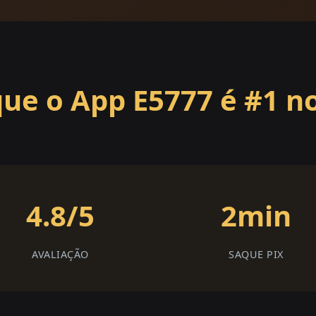
que o App E5777 é #1 no
4.8/5
2min
AVALIAÇÃO
SAQUE PIX