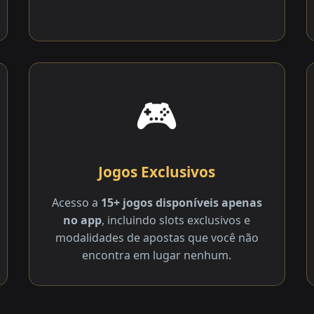
🎮
Jogos Exclusivos
Acesso a
15+ jogos disponíveis apenas
no app
, incluindo slots exclusivos e
modalidades de apostas que você não
encontra em lugar nenhum.