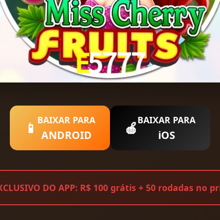
BAIXAR PARA
BAIXAR PARA
📱
🍎
ANDROID
iOS
CLUSIVO DO APP:
R$ 100 grátis + 50 rodadas no pr