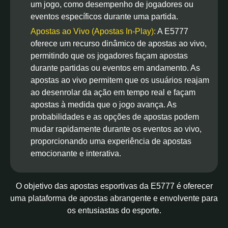
um jogo, como desempenho de jogadores ou
eventos específicos durante uma partida.
Apostas ao Vivo (Apostas In-Play):
A E5777
oferece um recurso dinâmico de apostas ao vivo,
permitindo que os jogadores façam apostas
durante partidas ou eventos em andamento. As
apostas ao vivo permitem que os usuários reajam
ao desenrolar da ação em tempo real e façam
apostas à medida que o jogo avança. As
probabilidades e as opções de apostas podem
mudar rapidamente durante os eventos ao vivo,
proporcionando uma experiência de apostas
emocionante e interativa.
O objetivo das apostas esportivas da E5777 é oferecer
uma plataforma de apostas abrangente e envolvente para
os entusiastas do esporte.