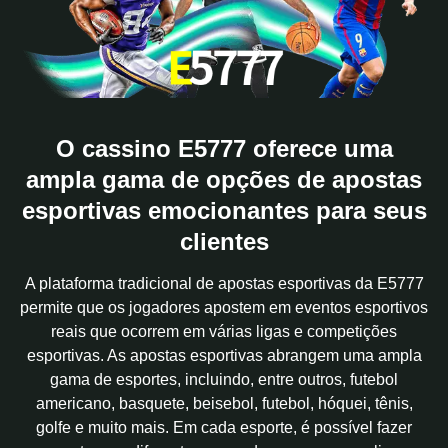
O cassino E5777 oferece uma
ampla gama de opções de apostas
esportivas emocionantes para seus
clientes
A plataforma tradicional de apostas esportivas da E5777
permite que os jogadores apostem em eventos esportivos
reais que ocorrem em várias ligas e competições
esportivas. As apostas esportivas abrangem uma ampla
gama de esportes, incluindo, entre outros, futebol
americano, basquete, beisebol, futebol, hóquei, tênis,
golfe e muito mais. Em cada esporte, é possível fazer