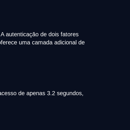
 A autenticação de dois fatores
 oferece uma camada adicional de
acesso de apenas 3.2 segundos,