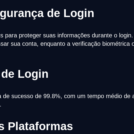
egurança de Login
ts para proteger suas informações durante o login.
ar sua conta, enquanto a verificação biométrica
 de Login
xa de sucesso de 99.8%, com um tempo médio de 
.
s Plataformas