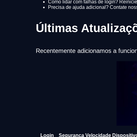
Como lidar com falhas de login? Reinicie
Precisa de ajuda adicional? Contate nos
Últimas Atualizaç
Recentemente adicionamos a funcional
Login
Segurança
Velocidade
Dispositiv