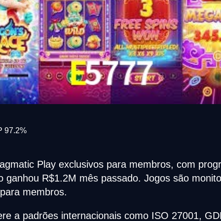
P 97.2%
Pragmatic Play exclusivos para membros, com prog
o ganhou R$1.2M mês passado. Jogos são monitor
 para membros.
re a padrões internacionais como ISO 27001, G