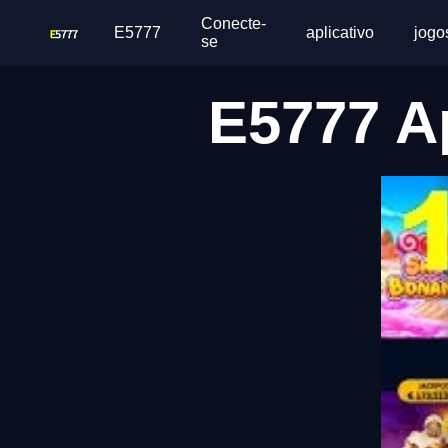
Conecte-
E5777
aplicativo
jogo
se
E5777 Ap