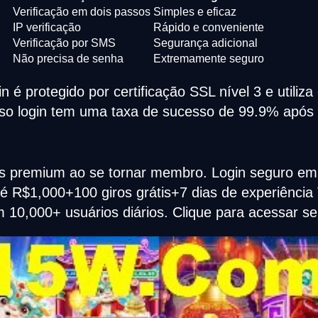
Verificação em dois passos
Simples e eficaz
IP verificação
Rápido e conveniente
Verificação por SMS
Segurança adicional
Não precisa de senha
Extremamente seguro
é protegido por certificação SSL nível 3 e utiliza
o login tem uma taxa de sucesso de 99.9% após 
égios premium ao se tornar membro. Login seguro e
até R$1,000+100 giros grátis+7 dias de experiênci
m 10,000+ usuários diários. Clique para acessar se