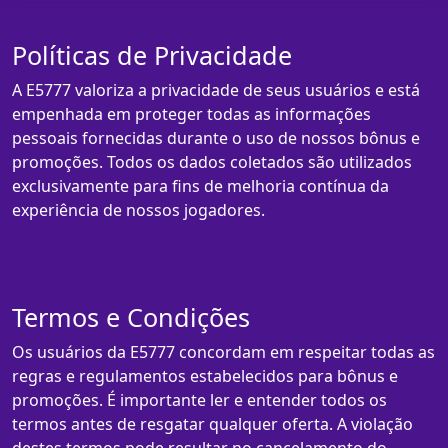
Políticas de Privacidade
A E5777 valoriza a privacidade de seus usuários e está
empenhada em proteger todas as informações
pessoais fornecidas durante o uso de nossos bônus e
promoções. Todos os dados coletados são utilizados
exclusivamente para fins de melhoria contínua da
experiência de nossos jogadores.
Termos e Condições
Os usuários da E5777 concordam em respeitar todas as
regras e regulamentos estabelecidos para bônus e
promoções. É importante ler e entender todos os
termos antes de resgatar qualquer oferta. A violação