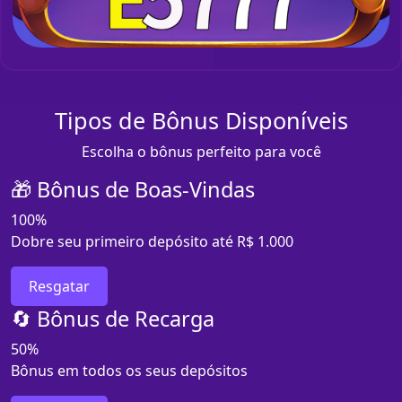
Tipos de Bônus Disponíveis
Escolha o bônus perfeito para você
🎁 Bônus de Boas-Vindas
100%
Dobre seu primeiro depósito até R$ 1.000
Resgatar
🔄 Bônus de Recarga
50%
Bônus em todos os seus depósitos