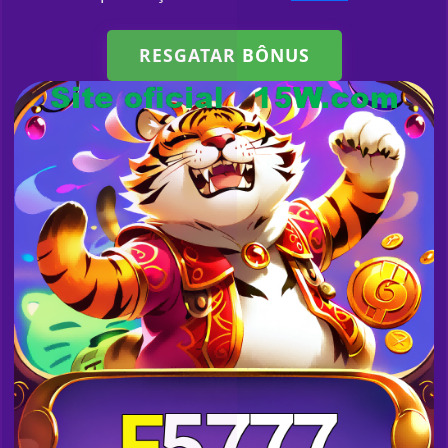
RESGATAR BÔNUS