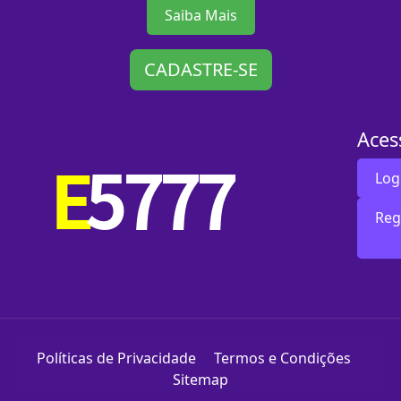
Saiba Mais
CADASTRE-SE
Aces
Log
Reg
Políticas de Privacidade
Termos e Condições
Sitemap