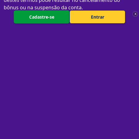
destes termos pode resultar no cancelamento do
bônus ou na suspensão da conta.
X
Cadastre-se
Entrar