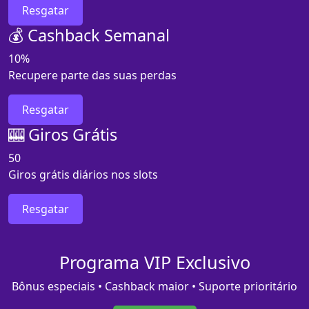
Resgatar
💰 Cashback Semanal
10%
Recupere parte das suas perdas
Resgatar
🎰 Giros Grátis
50
Giros grátis diários nos slots
Resgatar
Programa VIP Exclusivo
Bônus especiais • Cashback maior • Suporte prioritário