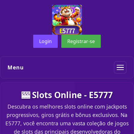
Login
Registrar-se
Menu
🎰 Slots Online - E5777
Descubra os melhores slots online com jackpots
progressivos, giros grátis e bônus exclusivos. Na
E5777, você encontra uma vasta coleção de jogos
de slots das principais desenvolvedoras do