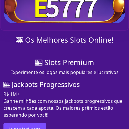
🎰 Os Melhores Slots Online!
🎰 Slots Premium
Experimente os jogos mais populares e lucrativos
🎰 Jackpots Progressivos
R$ 1M+
Ganhe milhões com nossos jackpots progressivos que
crescem a cada aposta. Os maiores prêmios estão
esperando por você!