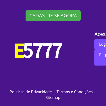
CADASTRE-SE AGORA
Aces
Log
Reg
Políticas de Privacidade
Termos e Condições
Sitemap