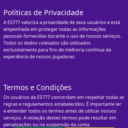
Políticas de Privacidade
A E5777 valoriza a privacidade de seus usuários e está
empenhada em proteger todas as informações
pessoais fornecidas durante o uso de nossos serviços.
Todos os dados coletados são utilizados
exclusivamente para fins de melhoria contínua da
experiência de nossos jogadores.
Termos e Condições
Os usuários da E5777 concordam em respeitar todas as
regras e regulamentos estabelecidos. É importante ler
e entender todos os termos antes de utilizar nossos
serviços. A violação destes termos pode resultar em
penalizações ou na suspensão da conta.